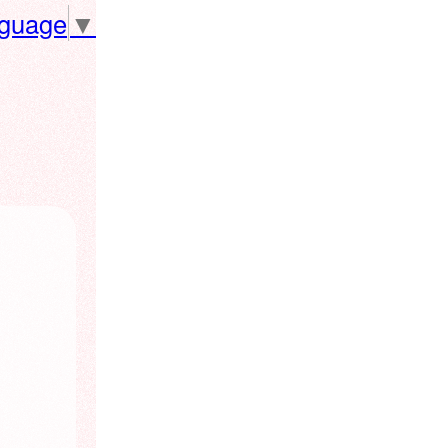
nguage
▼