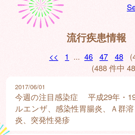
Se
流行疾患情報
<<
1
...
46
47
48
(
(488 件中 48
2017/06/01
今週の注目感染症 平成29年・1
ルエンザ、感染性胃腸炎、Ａ群溶
炎、突発性発疹