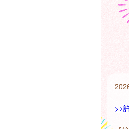
20
>>