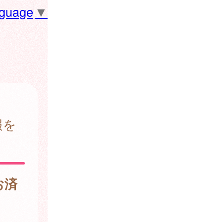
nguage
▼
報を
お済