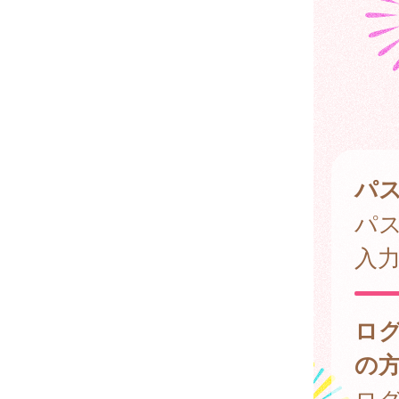
パ
パ
入
ロ
の
ログ