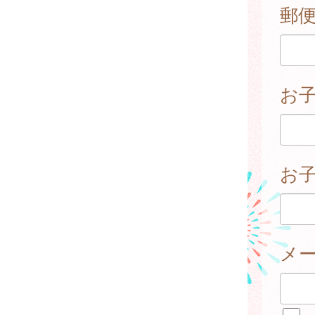
郵
お
お子
メ