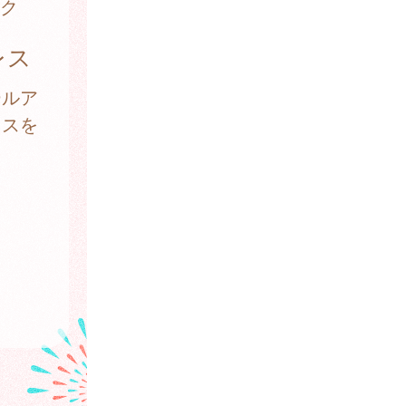
ク
レス
ールア
レスを