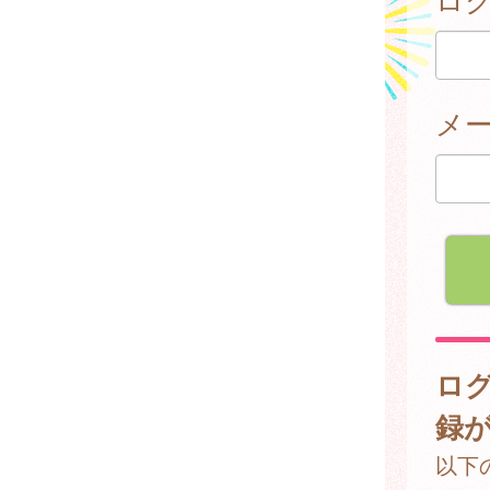
メ
ロ
録
以下