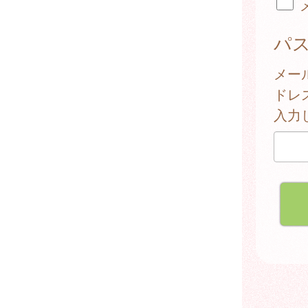
パ
メー
ドレ
入力