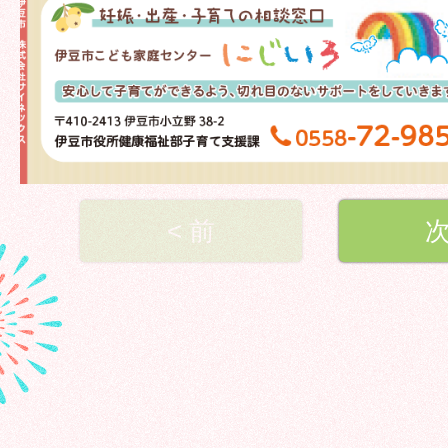
< 前
次