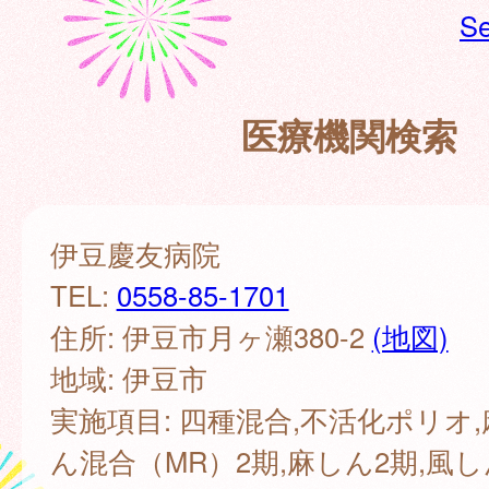
Se
医療機関検索
伊豆慶友病院
TEL:
0558-85-1701
住所: 伊豆市月ヶ瀬380-2
(地図)
地域: 伊豆市
実施項目: 四種混合,不活化ポリオ
ん混合（MR）2期,麻しん2期,風し