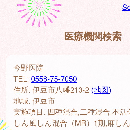
Se
医療機関検索
今野医院
TEL:
0558-75-7050
住所: 伊豆市八幡213-2
(地図)
地域: 伊豆市
実施項目: 四種混合,二種混合,不活
しん風しん混合（MR）1期,麻し