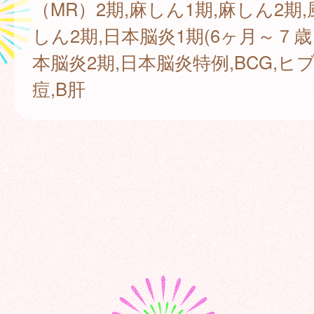
（MR）2期,麻しん1期,麻しん2期,
しん2期,日本脳炎1期(6ヶ月～７歳
本脳炎2期,日本脳炎特例,BCG,ヒブ
痘,B肝