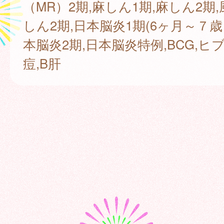
（MR）2期,麻しん1期,麻しん2期,
しん2期,日本脳炎1期(6ヶ月～７歳
本脳炎2期,日本脳炎特例,BCG,ヒブ
痘,B肝