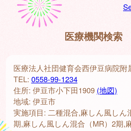
Se
医療機関検索
医療法人社団健育会西伊豆病院附属土
TEL:
0558-99-1234
住所: 伊豆市小下田1909
(地図)
地域: 伊豆市
実施項目: 二種混合,麻しん風しん
期,麻しん風しん混合（MR）2期,麻