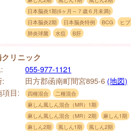
日本脳炎1期(6ヶ月～７歳６月未満)
日本脳炎2期
日本脳炎特例
BCG
ヒブ
肺炎球菌
水痘
B肝
橋クリニック
:
055-977-1121
:
田方郡函南町間宮895-6
(地図)
施項目:
四種混合
二種混合
麻しん風しん混合（MR）1期
麻しん風しん混合（MR）2期
麻しん1期
麻しん2期
風しん1期
風しん2期