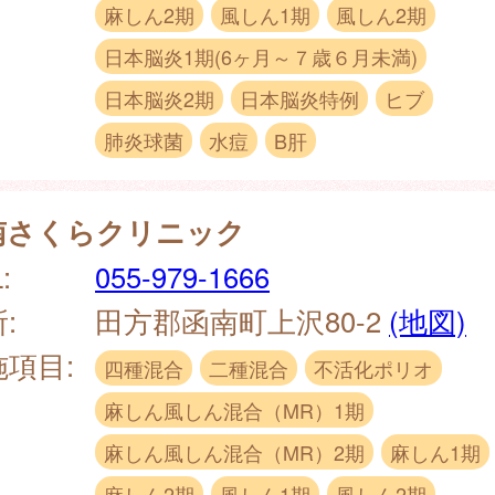
麻しん2期
風しん1期
風しん2期
日本脳炎1期(6ヶ月～７歳６月未満)
日本脳炎2期
日本脳炎特例
ヒブ
肺炎球菌
水痘
B肝
南さくらクリニック
:
055-979-1666
:
田方郡函南町上沢80-2
(地図)
施項目:
四種混合
二種混合
不活化ポリオ
麻しん風しん混合（MR）1期
麻しん風しん混合（MR）2期
麻しん1期
麻しん2期
風しん1期
風しん2期