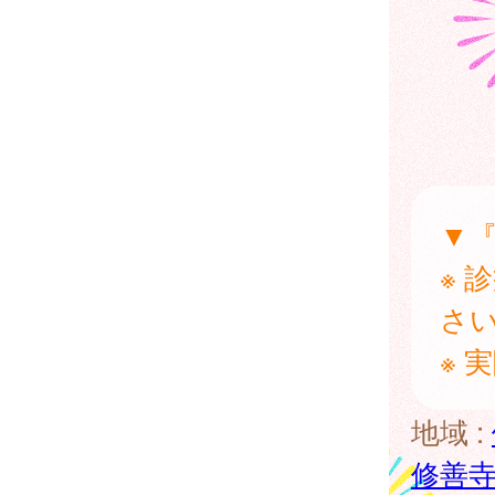
▼
※ 
さ
※ 
地域 :
修善