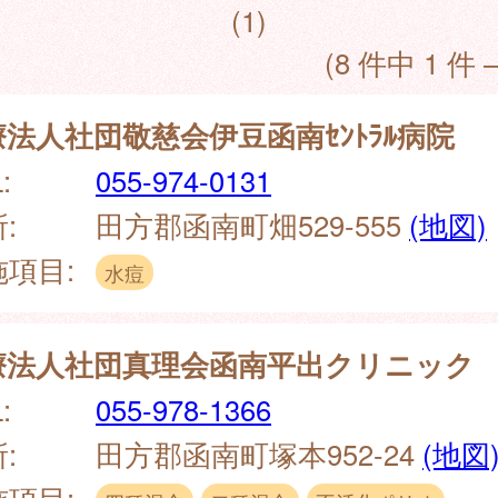
(1)
(8 件中 1 件 
法人社団敬慈会伊豆函南ｾﾝﾄﾗﾙ病院
:
055-974-0131
:
田方郡函南町畑529-555
(地図)
施項目:
水痘
療法人社団真理会函南平出クリニック
:
055-978-1366
:
田方郡函南町塚本952-24
(地図
施項目: