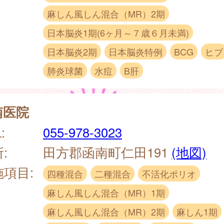
麻しん風しん混合（MR）2期
日本脳炎1期(6ヶ月～７歳６月未満)
日本脳炎2期
日本脳炎特例
BCG
ヒブ
肺炎球菌
水痘
B肝
南医院
:
055-978-3023
:
田方郡函南町仁田191
(地図)
施項目:
四種混合
二種混合
不活化ポリオ
麻しん風しん混合（MR）1期
麻しん風しん混合（MR）2期
麻しん1期