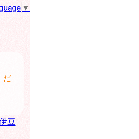
nguage
▼
くだ
伊豆