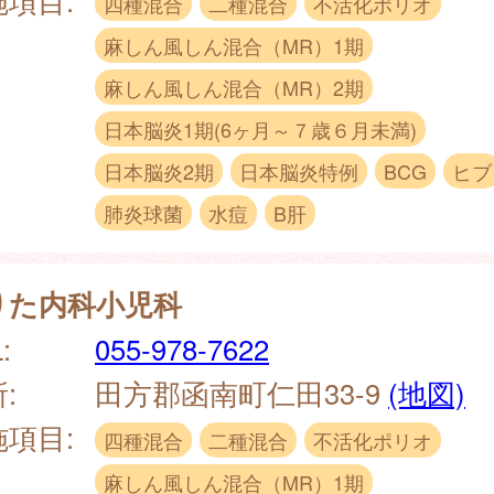
四種混合
二種混合
不活化ポリオ
麻しん風しん混合（MR）1期
麻しん風しん混合（MR）2期
日本脳炎1期(6ヶ月～７歳６月未満)
日本脳炎2期
日本脳炎特例
BCG
ヒブ
肺炎球菌
水痘
B肝
りた内科小児科
:
055-978-7622
:
田方郡函南町仁田33-9
(地図)
施項目:
四種混合
二種混合
不活化ポリオ
麻しん風しん混合（MR）1期