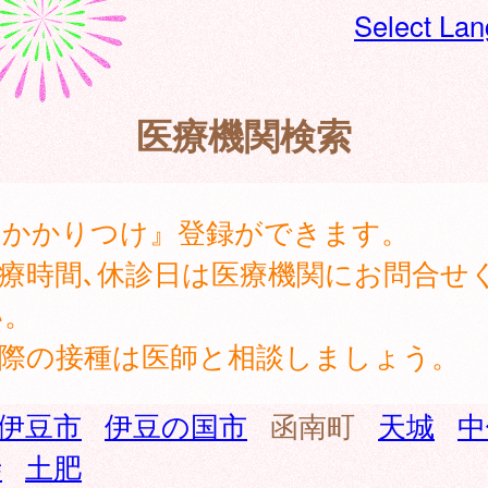
Select La
医療機関検索
『かかりつけ』登録ができます。
診療時間､休診日は医療機関にお問合せ
い。
実際の接種は医師と相談しましょう。
伊豆市
伊豆の国市
函南町
天城
中
寺
土肥