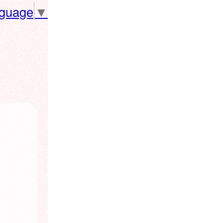
nguage
▼