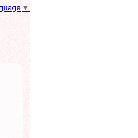
nguage
▼