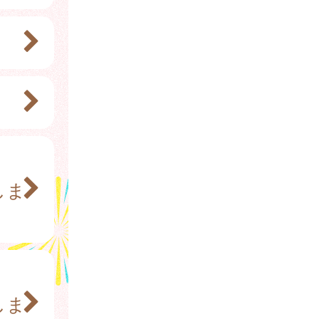
、
しま
、
しま