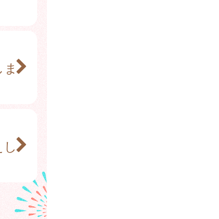
、
しま
、
えし