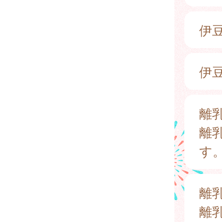
伊
伊
離
離
す
離
離