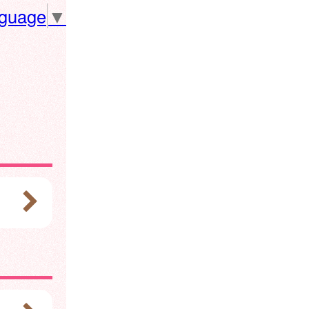
nguage
▼