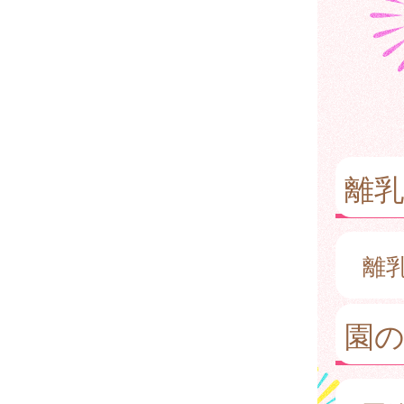
離
離
園