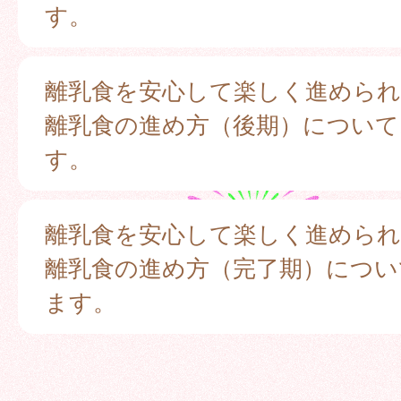
す。
離乳食を安心して楽しく進めら
離乳食の進め方（後期）について
す。
離乳食を安心して楽しく進めら
離乳食の進め方（完了期）につい
ます。