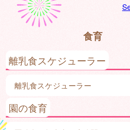
Se
食育
離乳食スケジューラー
離乳食スケジューラー
園の食育