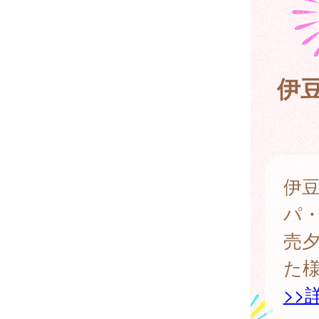
伊
伊
パ
売
た
>>