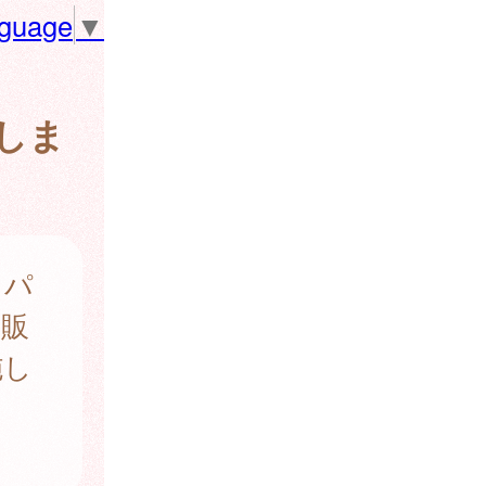
nguage
▼
しま
・パ
菜販
施し