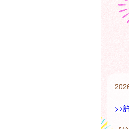
20
>>