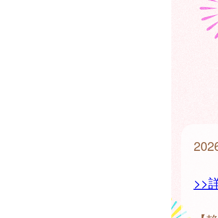
20
>>