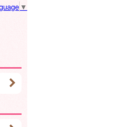
nguage
▼