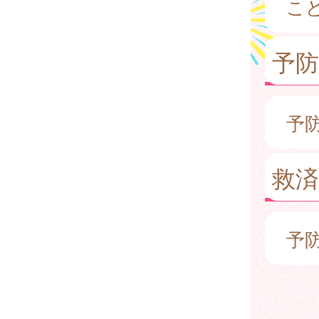
こ
予
予
救済
予