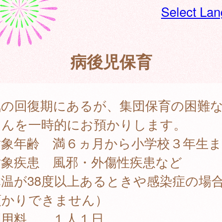
Select La
病後児保育
気の回復期にあるが、集団保育の困難
さんを一時的にお預かりします。
対象年齢 満６ヵ月から小学校３年生
対象疾患 風邪・外傷性疾患など
体温が38度以上あるときや感染症の場
預かりできません）
利用料 １人１日