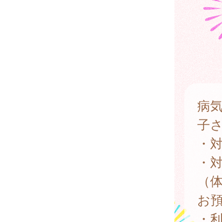
病
子
・
・
（
お
・