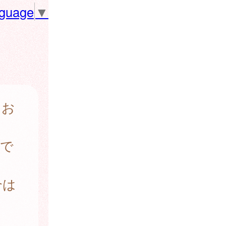
nguage
▼
なお
まで
合は