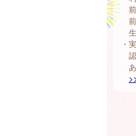
前年
前年
生
・
認定
あま
>