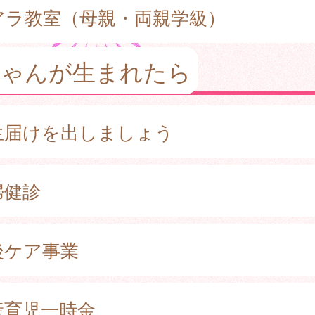
アラ教室（母親・両親学級）
ちゃんが生まれたら
生届けを出しましょう
婦健診
後ケア事業
産育児一時金