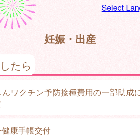
Select La
妊娠・出産
娠したら
しんワクチン予防接種費用の一部助成
て
子健康手帳交付