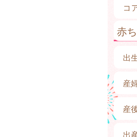
コ
赤
出
産
産
出