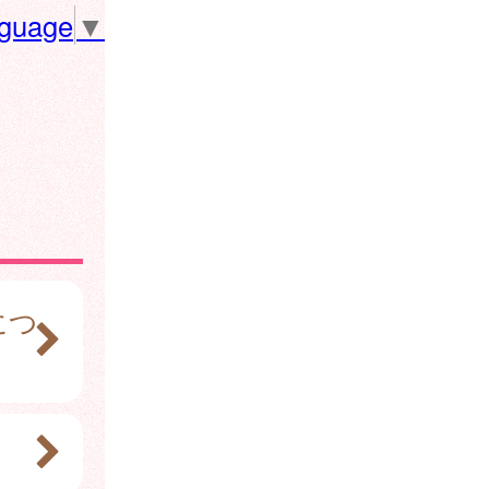
nguage
▼
につ