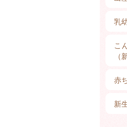
乳
こ
（
赤
新