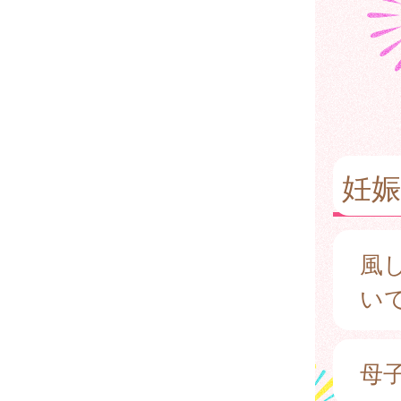
妊
風
い
母