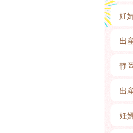
妊
出
静
出
妊