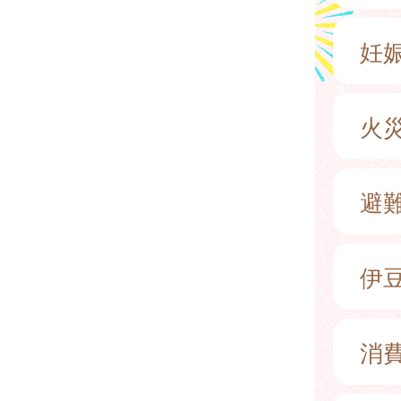
妊
火
避
伊
消