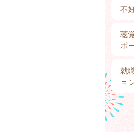
不
聴
ポ
就
ョ