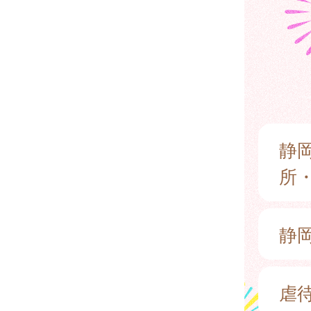
静
所
静
虐