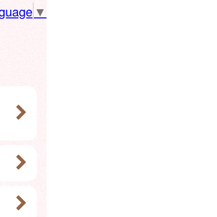
nguage
▼