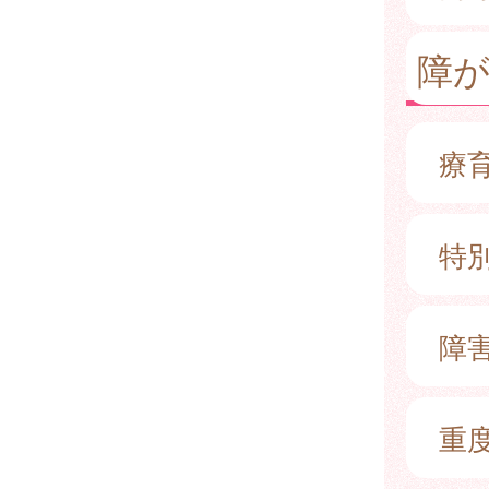
障
療
特
障
重