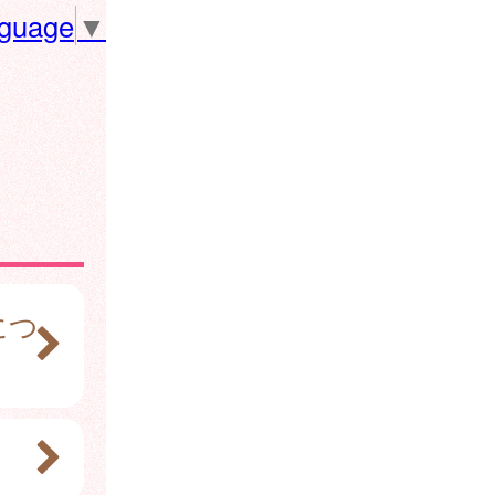
nguage
▼
につ