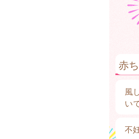
赤
風
い
不