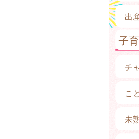
出
子
チ
こ
未