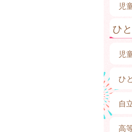
児
ひ
児
ひ
自
高