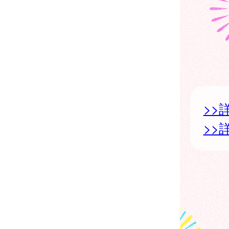
>>
>>