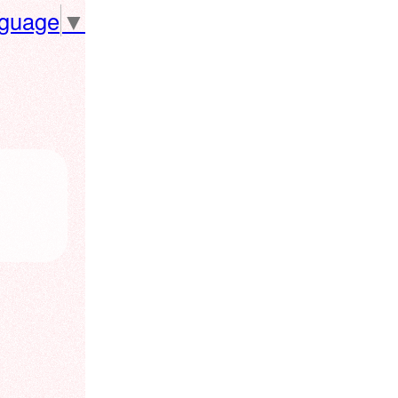
nguage
▼