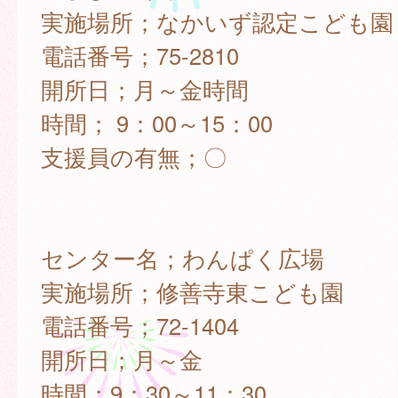
実施場所；なかいず認定こども園
電話番号；75-2810
開所日；月～金時間
時間； 9：00～15：00
支援員の有無；〇
センター名；わんぱく広場
実施場所；修善寺東こども園
電話番号；72-1404
開所日；月～金
時間；9：30～11：30