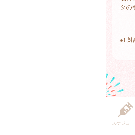
タの
※1
スケジュー