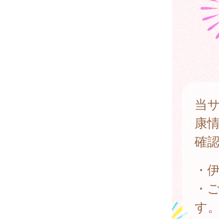
当
康
確
・
・
す