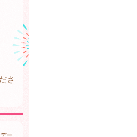
ださ
はデー