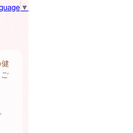
nguage
▼
の健
をご
で