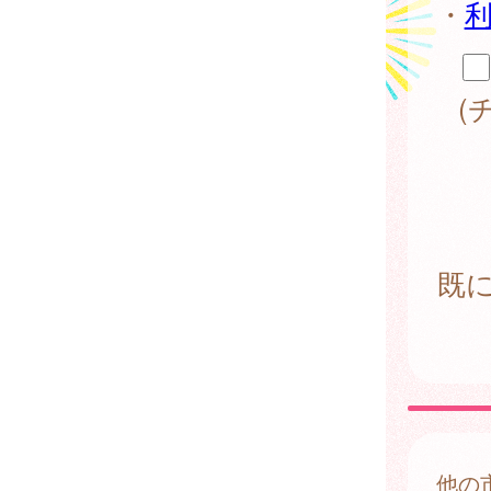
・
(
既
他の