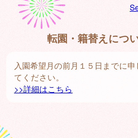
Se
転園・籍替えにつ
入園希望月の前月１５日までに申
てください。
>>詳細はこちら