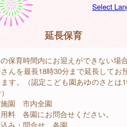
Select La
延長保育
常の保育時間内にお迎えができない場
さんを最長18時30分まで延長してお
します。（認定こども園あゆのさとは1
で）
実施園 市内全園
利用料 各園にお問合せください。
申込み・問合せ 各園