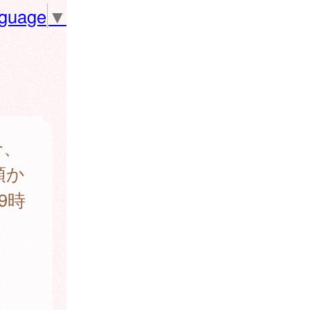
nguage
▼
合、
預か
9時