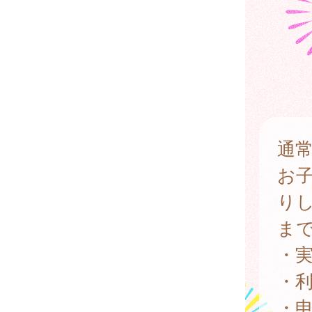
通
お子
り
ま
・
・
・