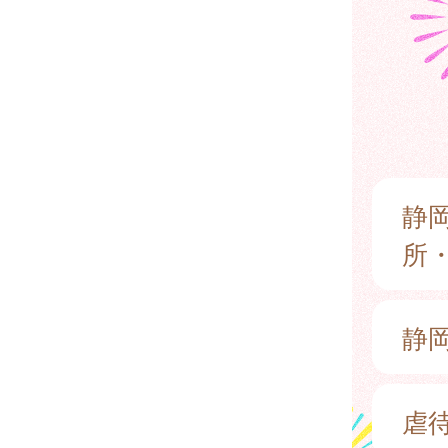
静
所
静
虐