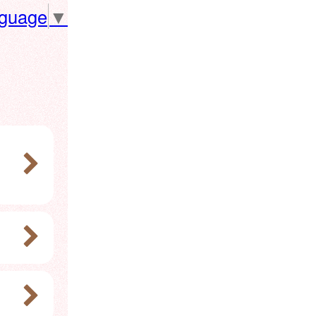
nguage
▼