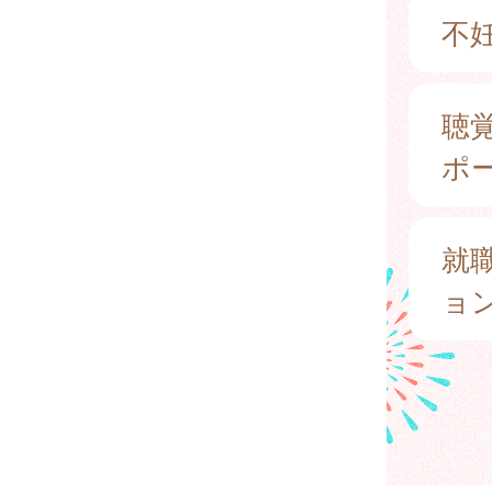
不
聴
ポ
就
ョ