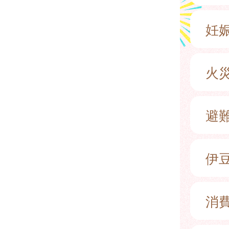
妊
火
避
伊
消